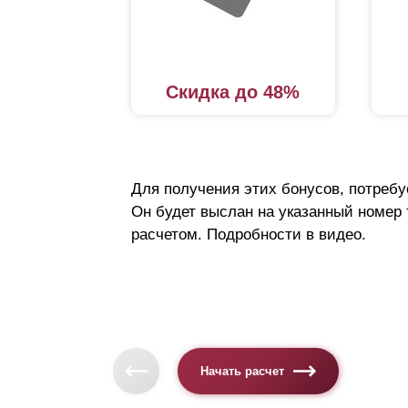
к
п
п
Скидка до 48%
к
ц
Констр
Для получения этих бонусов, потребу
технич
Он будет выслан на указанный номер
обеспе
расчетом. Подробности в видео.
Конст
Основн
профил
Начать расчет
жестко
случае