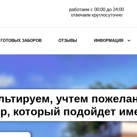
работаем с 00:00 до 24:00
отвечаем круглосуточно
 ГОТОВЫХ ЗАБОРОВ
ОТЗЫВЫ
ИНФОРМАЦИЯ
ВЫБОР ПО МАТЕРИАЛУ
Заборы с кирпичными столбами
Заборы из евроштакетника
горизонтального
льтируем, учтем пожела
Металлические заборы для дачи
Забор жалюзи с кирпичными столбами
р, который подойдет им
Металлические заборы
Металлические ограждения