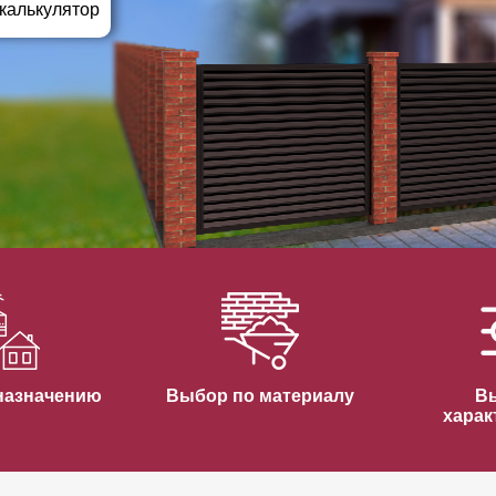
ВЫБОР ПО ХАРАКТЕРИСТИКАМ
 калькулятор
Горизонтальные заборы
Высокие заборы
Красивые, дизайнерские заборы
ВЫБОР ПО СПОСОБУ МОНТАЖА
Заборы под ключ
Готовые заборы
Комплекты заборов-лего "сделай сам"
Быстровозводимые заборы
назначению
Выбор по материалу
В
харак