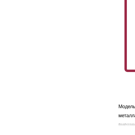
Модель
металл
внешни
высоки