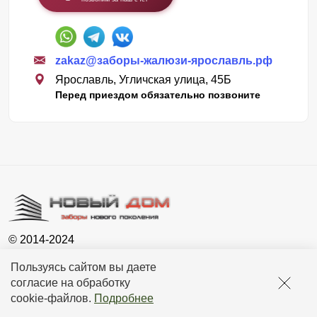
zakaz@заборы-жалюзи-ярославль.рф
Ярославль, Угличская улица, 45Б
Перед приездом обязательно позвоните
© 2014-2024
Новый Дом - Ярославль
Пользуясь сайтом вы даете
Сайт носит исключительно информационный характер и не
согласие на обработку
является публичной офертой, определяемой положениями ГК
cookie-файлов
.
Подробнее
РФ. Для получения подробной информации о наличии, видах,