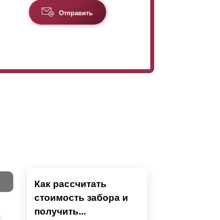
Отправить
Как рассчитать
стоимость забора и
Тест
получить...
Секци
Высок
Наши 
Выбра