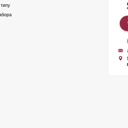
 типу
абора