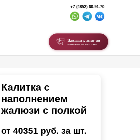
+7 (4852) 60-91-70
Заказать звонок
позвоним за наш счет
ВЫБОР ПО ТИПУ
Модульные заборы и ограждения
Калитка с
Комбинированные заборы
Секционные заборы
наполнением
жалюзи с полкой
ВОРОТА И КАЛИТКИ
Ворота откатные
от 40351 руб. за шт.
Ворота распашные
Каркасы ворот