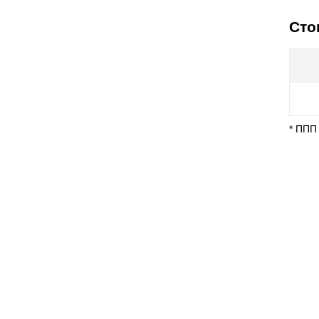
Сто
* ППП