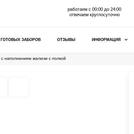
работаем с 00:00 до 24:00
отвечаем круглосуточно
 ГОТОВЫХ ЗАБОРОВ
ОТЗЫВЫ
ИНФОРМАЦИЯ
 с наполнением жалюзи с полкой
ВЫБОР ПО МАТЕРИАЛУ
Заборы с кирпичными столбами
Заборы из евроштакетника
горизонтального
Металлические заборы для дачи
Забор жалюзи с кирпичными столбами
Металлические заборы
Металлические ограждения