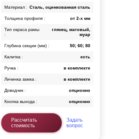
Калитки
Материал :
Сталь, оцинкованная сталь
Входные группы
Толщина профиля :
от 2-х мм
Ворота складные гармошка
Тип окраса рамы
глянец, матовый,
:
муар
ВСЕ ДЛЯ ЗАБОРА
Глубина секции (мм) :
50; 60; 80
Панели для забора
Калитка :
есть
Ручка :
в комплекте
Личинка замка :
в комплекте
Доводчик :
опционно
Кнопка выхода :
опционно
Рассчитать
Задать
стоимость
вопрос