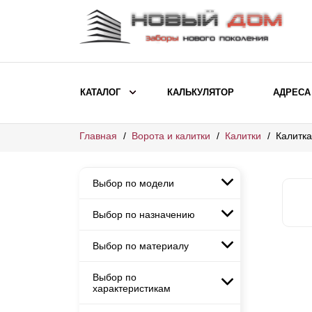
КАТАЛОГ
КАЛЬКУЛЯТОР
АДРЕСА
Главная
Ворота и калитки
Калитки
Калитка
ВЫБОР ПО МОДЕЛИ
Заборы Ранчо
Выбор по модели
Заборы Хай-тек
Заборы Классика
Выбор по назначению
Заборы Ранчо
Заборы Жалюзи
Заборы Хай-тек
Выбор по материалу
Заборы и ограждения для
Заборы Классика
детских садов
ВЫБОР ПО НАЗНАЧЕНИЮ
Заборы Жалюзи
Выбор по
Заборы с кирпичными столбами
Заборы для дачи
характеристикам
Заборы и ограждения для детских
Заборы из евроштакетника
Элитные заборы для коттеджей
садов