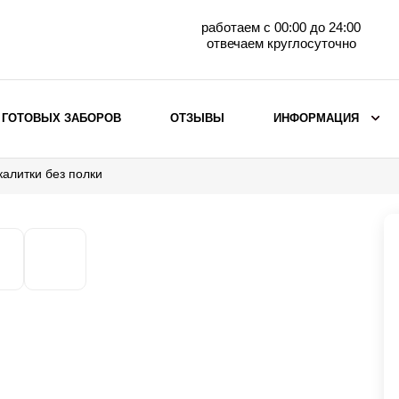
работаем с 00:00 до 24:00
отвечаем круглосуточно
 ГОТОВЫХ ЗАБОРОВ
ОТЗЫВЫ
ИНФОРМАЦИЯ
калитки без полки
ВЫБОР ПО МАТЕРИАЛУ
Заборы с кирпичными столбами
Заборы из евроштакетника
горизонтального
Металлические заборы для дачи
Забор жалюзи с кирпичными столбами
Металлические заборы
Металлические ограждения