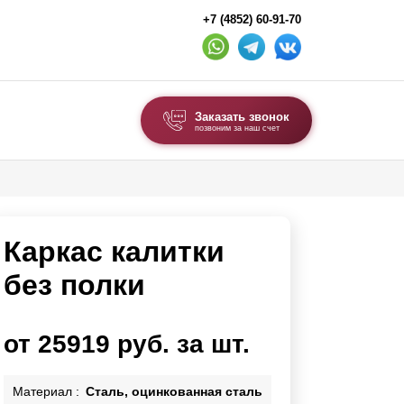
+7 (4852) 60-91-70
Заказать звонок
позвоним за наш счет
ВЫБОР ПО ТИПУ
Модульные заборы и ограждения
Каркас калитки
Комбинированные заборы
Секционные заборы
без полки
ВОРОТА И КАЛИТКИ
от 25919 руб. за шт.
Ворота откатные
Ворота распашные
Материал :
Сталь, оцинкованная сталь
Каркасы ворот