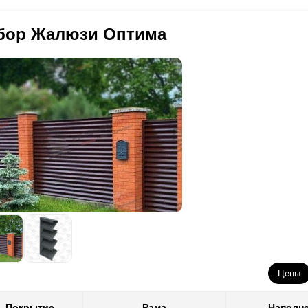
требуется стали меньше, чем на аналогичный забор, но, например, 
оизводим ламели для своих заборов. Получаются красивые и качест
мелей 20 мм. И трудоемкость изготовления первого забора будет м
обенностей на которые нужно обратить внимание. Во-первых, толщи
бор Жалюзи Оптима
зница в цене. Вы платите только за реальные расходы материалов 
крытием, как правило, 0,5 мм. В такой толщине можно найти достат
и необходимо выполнить забор из более толстой стали, то, к сожал
рианта и все. Во-вторых, при производстве заборов из стали с пол
 обработки. Поэтому не все конструкторские решения из нашего бо
следующем это скажется на скорости монтажа забора на объекте - о
обходимо выбрать второй вариант декоративного покрытия - поли
лимерно-порошковое покрытие (его еще называют порошковой окра
раничения, которые присущи полиэстеру. Здесь мы полностью контр
рошковую окраску сами. Поэтому нет ограничений ни в толщине стал
ступных конструкторских решениях. Можно выбрать любой цвет из 
 0,5 до 1,5 мм. А самое главное, к вашему выбору полный ассорти
оизводится в специальном цехе со строгим соблюдением технологи
0 микрон.
Цены
Покрытие
Рама
Наполн