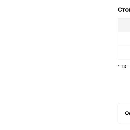
Сто
* ПЭ 
О