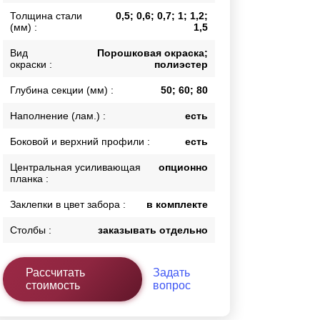
Толщина стали
0,5; 0,6; 0,7; 1; 1,2;
Калитки
(мм) :
1,5
Входные группы
Ворота складные гармошка
Вид
Порошковая окраска;
окраски :
полиэстер
Глубина секции (мм) :
50; 60; 80
ВСЕ ДЛЯ ЗАБОРА
Наполнение (лам.) :
есть
Панели для забора
Боковой и верхний профили :
есть
Центральная усиливающая
опционно
планка :
Заклепки в цвет забора :
в комплекте
Столбы :
заказывать отдельно
Рассчитать
Задать
стоимость
вопрос