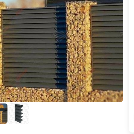
ВЫБОР ПО ХАРАКТЕРИСТИКАМ
Горизонтальные заборы
Высокие заборы
Красивые, дизайнерские заборы
ВЫБОР ПО СПОСОБУ МОНТАЖА
Заборы под ключ
Готовые заборы
Комплекты заборов-лего "сделай сам"
Быстровозводимые заборы