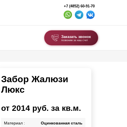
+7 (4852) 60-91-70
Заказать звонок
позвоним за наш счет
ВЫБОР ПО ТИПУ
Модульные заборы и ограждения
Забор Жалюзи
Комбинированные заборы
Секционные заборы
Люкс
ВОРОТА И КАЛИТКИ
от 2014 руб. за кв.м.
Ворота откатные
Ворота распашные
Материал :
Оцинкованная сталь
Каркасы ворот