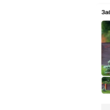
по
пр
ла
ос
За
ра
по
есл
ва
ее
по
не
По
ог
по
до
от
пр
10