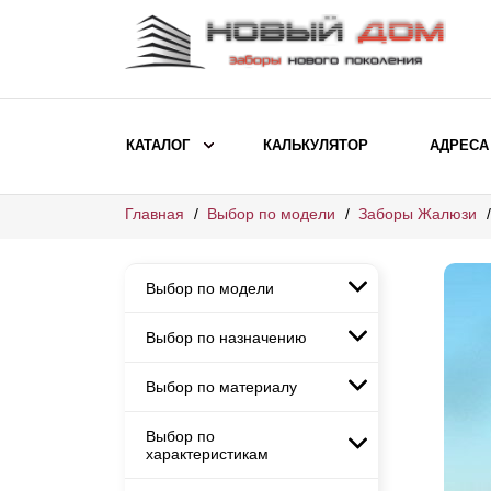
КАТАЛОГ
КАЛЬКУЛЯТОР
АДРЕСА
Главная
Выбор по модели
Заборы Жалюзи
ВЫБОР ПО МОДЕЛИ
Заборы Ранчо
Выбор по модели
Заборы Хай-тек
Заборы Классика
Выбор по назначению
Заборы Ранчо
Заборы Жалюзи
Заборы Хай-тек
Выбор по материалу
Заборы и ограждения для
Заборы Классика
детских садов
ВЫБОР ПО НАЗНАЧЕНИЮ
Заборы Жалюзи
Выбор по
Заборы с кирпичными столбами
Заборы для дачи
характеристикам
Заборы и ограждения для детских
Заборы из евроштакетника
Элитные заборы для коттеджей
садов