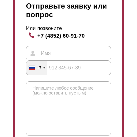
Отправьте заявку или
порошковое покрытие из данного материала стоит
дороже, чем
полиэстер
.
вопрос
Или позвоните
+7 (4852) 60-91-70
+7