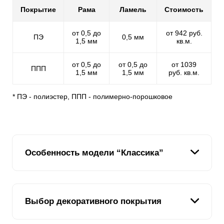
Покрытие
Рама
Ламель
Стоимость
от 0,5 до
от 942 руб.
ПЭ
0,5 мм
1,5 мм
кв.м.
от 0,5 до
от 0,5 до
от 1039
ППП
1,5 мм
1,5 мм
руб. кв.м.
* ПЭ - полиэстер, ППП - полимерно-порошковое
Особенность модели “Классика”
Мы подумали: "Если у нас есть модель "Ранчо", где
Выбор декоративного покрытия
планки имитируют доски и располагаются
горизонтально, почему бы не сделать модель, где