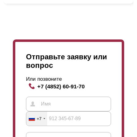
Отправьте заявку или
Также мы предоставляем возможность для Вас
вопрос
выбрать глубину 50; 60; 80 мм и высоту
ламели
,
которая
варьируется
в границах 0,5; 0,6; 0,7; 1; 1,2;
Или позвоните
1,5 мм. С увеличением глубины секции,
+7 (4852) 60-91-70
увеличивается и высота
ламели
. А чем больше
высота
ламели
, тем больше дайн забора,
приобретает массивности. Глубина секции и
высота
ламели
никаким образом не действует на
срок эксплуатации забора. Менеджеры помогут вам с
+7
выбором и продемонстрируют образцы.
То есть, выбирая забор Вы можете быть уверенны в