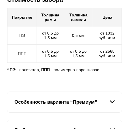
Толщина
Толщина
Покрытие
Цена
рамы
ламели
от 0,5 до
от 1832
ПЭ
0,5 мм
1,5 мм
руб. кв.м.
от 0,5 до
от 0,5 до
от 2568
ППП
1,5 мм
1,5 мм
руб. кв.м.
* ПЭ - полиэстер, ППП - полимерно-порошковое
Особенность варианта “Премиум”
При создании
Премиум
мы взяли все лучшее от