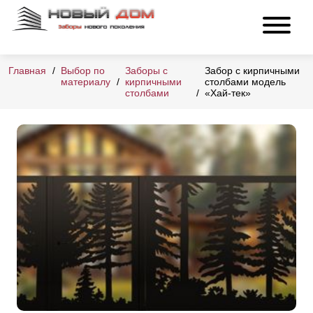
Главная
Выбор по
Заборы с
Забор с кирпичными
материалу
кирпичными
столбами модель
столбами
«Хай-тек»